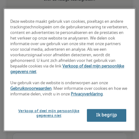
75e percentiel
Deze website maakt gebruik van cookies, pixeltags en andere
trackingtechnologieën om de gebruikerservaring te verbeteren,
content en advertenties te personaliseren en de prestaties en
het verkeer op onze website te analyseren. We delen ook
informatie over uw gebruik van onze site met onze partners
Kandidaat heeft bovengemiddeld veel ervaring, beschikt over (zo 
voor social media, adverteren en analyse. Als we een
goed als) alle nodige vaardigheden en kan ook gespecialiseerde 
voorkeurssignaal voor afmelden detecteren, wordt dit
kwalificaties hebben.
gehonoreerd. U kunt zich afmelden voor het gebruik van
bepaalde cookies via de link
Verkoop of deel mijn persoonlijke
gegevens niet
.
Uw gebruik van de website is onderworpen aan onze
Gebruiksvoorwaarden
. Meer informatie over cookies en hoe we
informatie delen, vindt u in onze
Privacyverklaring
.
Salarissen voor vergelijkbare
functies
Verkoop of deel mijn persoonlijke
Ik begrijp
gegevens niet