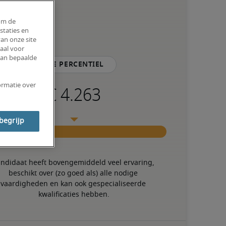
om de
staties en
an onze site
aal voor
van bepaalde
75e percentiel
ormatie over
 begrijp
ndidaat heeft bovengemiddeld veel ervaring, 
beschikt over (zo goed als) alle nodige 
vaardigheden en kan ook gespecialiseerde 
kwalificaties hebben.