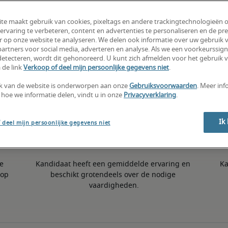
te maakt gebruik van cookies, pixeltags en andere trackingtechnologieën 
1% hoger dan het nationale gemiddelde
ervaring te verbeteren, content en advertenties te personaliseren en de pre
r op onze website te analyseren. We delen ook informatie over uw gebruik v
artners voor social media, adverteren en analyse. Als we een voorkeurssign
etecteren, wordt dit gehonoreerd. U kunt zich afmelden voor het gebruik 
50e percentiel
 de link
Verkoop of deel mijn persoonlijke gegevens niet
.
k van de website is onderworpen aan onze
Gebruiksvoorwaarden
. Meer inf
 hoe we informatie delen, vindt u in onze
Privacyverklaring
.
Ik
 deel mijn persoonlijke gegevens niet
e 
Kandidaat heeft een gemiddelde ervaring en 
Ka
op 
beschikt grotendeels over de nodige 
vaardigheden.