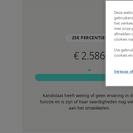
Deze websi
gebruikers
het verkee
met onze p
afmelden d
25e percentiel
cookies via
Uw gebrui
cookies en
Verkoop of
Kandidaat heeft weinig of geen ervaring in d
functie en is zijn of haar vaardigheden nog vol
aan het ontwikkelen.