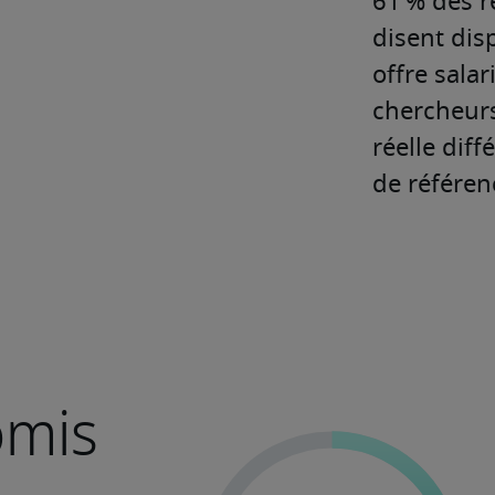
61 % des r
disent disp
offre salar
chercheurs
réelle diff
de référenc
omis