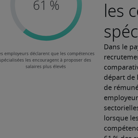
les 
spéc
Dans le pa
recrutemen
comparative
départ de 
de rémunér
employeurs
sectorielle
lorsque le
compétence