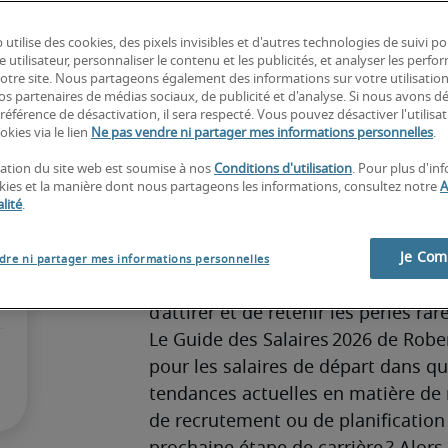
 utilise des cookies, des pixels invisibles et d'autres technologies de suivi p
e utilisateur, personnaliser le contenu et les publicités, et analyser les perfo
 notre site. Nous partageons également des informations sur votre utilisatio
Sur le marché belge actuel, les em
nos partenaires de médias sociaux, de publicité et d'analyse. Si nous avons d
référence de désactivation, il sera respecté. Vous pouvez désactiver l'utilisa
d'employés dotés de compétences sp
okies via le lien
Ne pas vendre ni partager mes informations personnelles
.
d’une expertise sectorielle. Leur obj
isation du site web est soumise à nos
Conditions d'utilisation
. Pour plus d'in
conformité et accélérer l’innovation
okies et la manière dont nous partageons les informations, consultez notre
A
est particulièrement marquée dans l
lité
.
activités, à l’évolution des réglemen
entreprises tempèrent leurs projet
Je Co
dre ni partager mes informations personnelles
références salariales, alors que d’au
d’attirer et de retenir les perles r
Le Guide des Salaires 2026 de Rober
pour les salaires de départ dans qu
tendances actuelles en matière de 
de recrutement ou de planification 