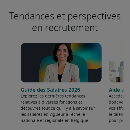
Tendances et perspectives
en recrutement
Guide des Salaires 2026
Aide au
Explorez les dernières tendances
Accédez au
relatives à diverses fonctions et
dont vous 
découvrez tout ce qu'il y a à savoir sur
vos effort
les salaires en vigueur à l'échelle
le talent d
nationale et régionale en Belgique.
pour prosp