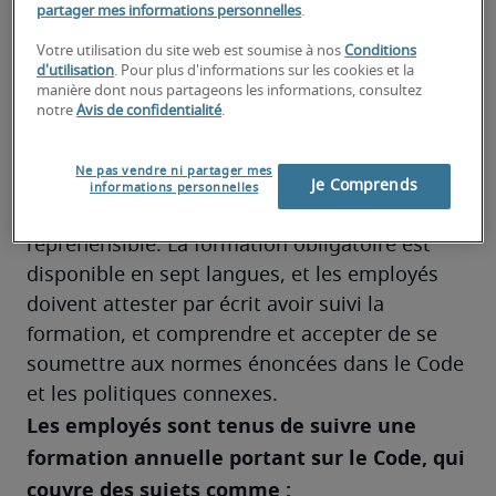
partager mes informations personnelles
.
Notre Code d'éthique et de conduite 
Votre utilisation du site web est soumise à nos
Conditions
professionnelle énonce les principes de base 
d'utilisation
. Pour plus d'informations sur les cookies et la
manière dont nous partageons les informations, consultez
qui guident tous les employés et 
notre
Avis de confidentialité
.
représentants de Robert Half et Protiviti. Il 
fournit également des conseils détaillés en 
Ne pas vendre ni partager mes
matière de signalement de toute violation du 
Je Comprends
informations personnelles
code ou de tout autre comportement 
répréhensible. La formation obligatoire est 
disponible en sept langues, et les employés 
doivent attester par écrit avoir suivi la 
formation, et comprendre et accepter de se 
soumettre aux normes énoncées dans le Code 
et les politiques connexes.
Les employés sont tenus de suivre une 
formation annuelle portant sur le Code, qui 
couvre des sujets comme :