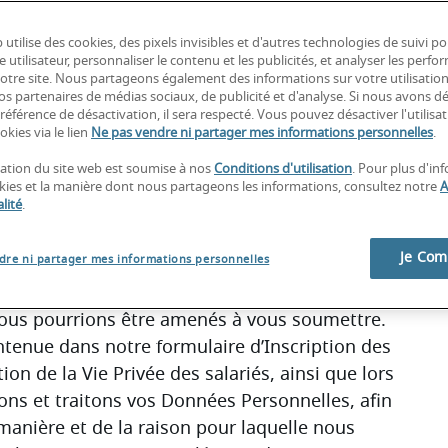
ker et divulguer les données à caractère 
 utilise des cookies, des pixels invisibles et d'autres technologies de suivi p
pris lorsque vous vous inscrivez chez nous par 
e utilisateur, personnaliser le contenu et les publicités, et analyser les perfo
ndidats, sur ce site Web et via d’autres 
 notre site. Nous partageons également des informations sur votre utilisatio
nos partenaires de médias sociaux, de publicité et d'analyse. Si nous avons d
 votre candidature pour un emploi sur des 
référence de désactivation, il sera respecté. Vous pouvez désactiver l'utilisa
ue nous collectons sont décrites dans la 
okies via le lien
Ne pas vendre ni partager mes informations personnelles
.
moyens mis en œuvre pour la collecte ».
isation du site web est soumise à nos
Conditions d'utilisation
. Pour plus d'in
e traitement et sommes donc responsables 
okies et la manière dont nous partageons les informations, consultez notre
A
lité
.
 traitons de vous. La présente Politique vous 
s vos données à caractère personnel et des 
Je Co
dre ni partager mes informations personnelles
ard de vos Données Personnelles. Il est 
cette Politique, ainsi que toute autre 
e nous pourrions être amenés à vous soumettre. 
ntenue dans notre formulaire d’Inscription des 
ion de la Vie Privée des salariés, ainsi que lors 
ns et traitons vos Données Personnelles, afin 
anière et de la raison pour laquelle nous 