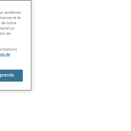
our améliorer
rmances et le
n de notre
étecté un
tion de
formations
vis de
mprends