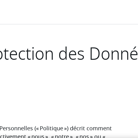
rotection des Donn
ersonnelles (« Politique ») décrit comment 
tivement « nous », « notre », « nos » ou « 