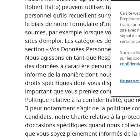
Robert Half ») peuvent utiliser, traiter, stoc
Ce site web
personnel qu’ils recueillent sur vous, y com
l'expérienc
le biais de notre Formulaire d’Inscription Ca
trafic sur
site avec 
sources, par exemple lorsque vous déposez
signal de p
sites d’emploi. Les catégories de données q
certains co
section « Vos Données Personnelles et les 
Votre util
Nous agissons en tant que Responsables d
sur les co
confidentia
des données à caractère personnel que nous
informe de la manière dont nous protégeon
Ne pas ven
droits spécifiques dont vous disposez à l’ég
important que vous preniez connaissance de 
Politique relative à la confidentialité, qu
Il peut notamment s’agir de la politique co
Candidats, notre Charte relative à la protect
d’occasions spécifiques quand nous collecto
que vous soyez pleinement informés de la m