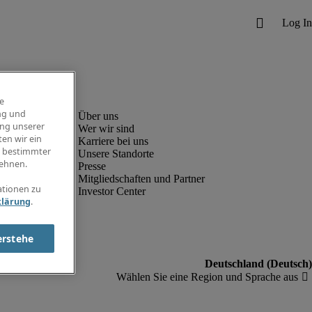
e
ng und
ung unserer
Wer wir sind
en wir ein
Karriere bei uns
g bestimmter
Unsere Standorte
ehnen.
Presse
Mitgliedschaften und Partner
ationen zu
Investor Center
klärung
.
erstehe