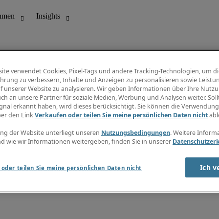
ite verwendet Cookies, Pixel-Tags und andere Tracking-Technologien, um di
hrung zu verbessern, Inhalte und Anzeigen zu personalisieren sowie Leistu
f unserer Website zu analysieren. Wir geben Informationen über Ihre Nutz
ungswesen
Info Center
ch an unsere Partner für soziale Medien, Werbung und Analysen weiter. Sollt
Jobübersicht
gnal erkannt haben, wird dieses berücksichtigt. Sie können die Verwendun
Bereich
Gehaltsübersicht
ber den Link
Verkaufen oder teilen Sie meine persönlichen Daten nicht
abl
E-Learning
Newsletter
ng der Website unterliegt unseren
Nutzungsbedingungen
. Weitere Inform
d wie wir Informationen weitergeben, finden Sie in unserer
Datenschutzer
Ich v
oder teilen Sie meine persönlichen Daten nicht
zungsbedingungen
Cookies