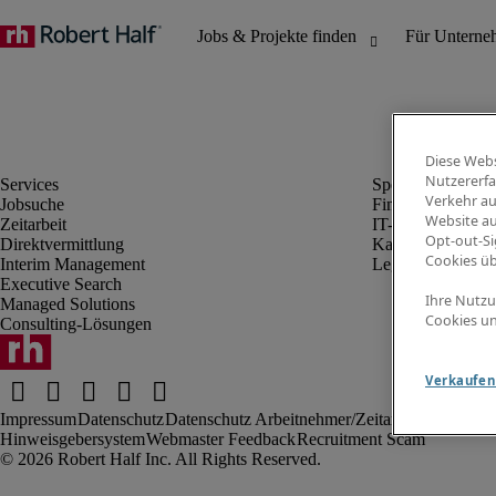
Diese Webs
Nutzererfa
Verkehr au
Jobsuche
Finanz- & Rechn
Website au
Zeitarbeit
IT-Bereich
Opt-out-Si
Direktvermittlung
Kaufmännischer 
Cookies ü
Interim Management
Legal
Executive Search
Ihre Nutzu
Managed Solutions
Cookies un
Consulting-Lösungen
Verkaufen 
Impressum
Datenschutz
Datenschutz Arbeitnehmer/Zeitarbeitskräfte
Nut
Hinweisgebersystem
Webmaster Feedback
Recruitment Scam