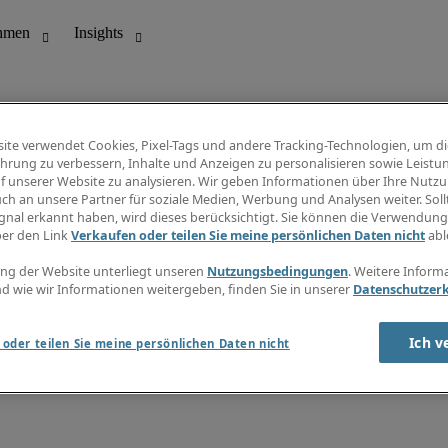
ite verwendet Cookies, Pixel-Tags und andere Tracking-Technologien, um di
hrung zu verbessern, Inhalte und Anzeigen zu personalisieren sowie Leistu
f unserer Website zu analysieren. Wir geben Informationen über Ihre Nutz
ungswesen
Info Center
ch an unsere Partner für soziale Medien, Werbung und Analysen weiter. Sollt
Jobübersicht
gnal erkannt haben, wird dieses berücksichtigt. Sie können die Verwendun
Bereich
Gehaltsübersicht
ber den Link
Verkaufen oder teilen Sie meine persönlichen Daten nicht
abl
E-Learning
Newsletter
ng der Website unterliegt unseren
Nutzungsbedingungen
. Weitere Inform
d wie wir Informationen weitergeben, finden Sie in unserer
Datenschutzer
Ich v
oder teilen Sie meine persönlichen Daten nicht
zungsbedingungen
Cookies