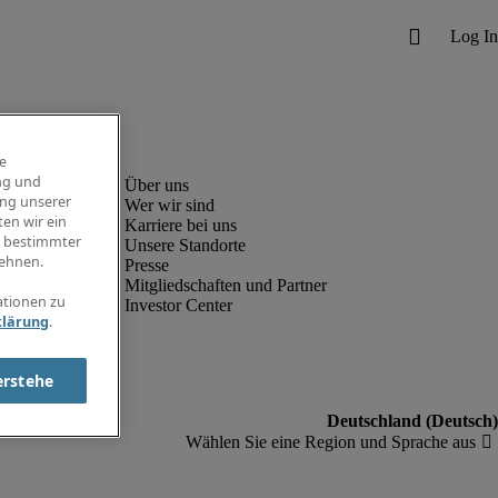
e
ng und
ung unserer
Wer wir sind
en wir ein
Karriere bei uns
g bestimmter
Unsere Standorte
ehnen.
Presse
Mitgliedschaften und Partner
ationen zu
Investor Center
klärung
.
erstehe