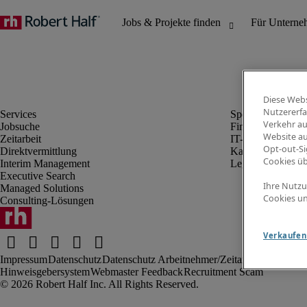
Diese Webs
Nutzererfa
Verkehr au
Jobsuche
Finanz- & Rechn
Website au
Zeitarbeit
IT-Bereich
Opt-out-Si
Direktvermittlung
Kaufmännischer 
Cookies ü
Interim Management
Legal
Executive Search
Ihre Nutzu
Managed Solutions
Cookies un
Consulting-Lösungen
Verkaufen 
Impressum
Datenschutz
Datenschutz Arbeitnehmer/Zeitarbeitskräfte
Nut
Hinweisgebersystem
Webmaster Feedback
Recruitment Scam