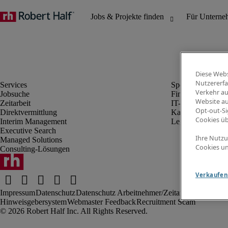
Diese Webs
Nutzererfa
Verkehr au
Jobsuche
Finanz- & Rechn
Website au
Zeitarbeit
IT-Bereich
Opt-out-Si
Direktvermittlung
Kaufmännischer 
Cookies ü
Interim Management
Legal
Executive Search
Ihre Nutzu
Managed Solutions
Cookies un
Consulting-Lösungen
Verkaufen 
Impressum
Datenschutz
Datenschutz Arbeitnehmer/Zeitarbeitskräfte
Nut
Hinweisgebersystem
Webmaster Feedback
Recruitment Scam