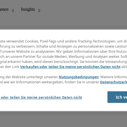
ite verwendet Cookies, Pixel-Tags und andere Tracking-Technologien, um di
hrung zu verbessern, Inhalte und Anzeigen zu personalisieren sowie Leistu
f unserer Website zu analysieren. Wir geben Informationen über Ihre Nutz
ungswesen
Info Center
ch an unsere Partner für soziale Medien, Werbung und Analysen weiter. Sollt
Jobübersicht
gnal erkannt haben, wird dieses berücksichtigt. Sie können die Verwendun
Bereich
Gehaltsübersicht
ber den Link
Verkaufen oder teilen Sie meine persönlichen Daten nicht
abl
E-Learning
Newsletter
ng der Website unterliegt unseren
Nutzungsbedingungen
. Weitere Inform
d wie wir Informationen weitergeben, finden Sie in unserer
Datenschutzer
Ich v
oder teilen Sie meine persönlichen Daten nicht
zungsbedingungen
Cookies