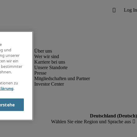
e
ng und
ung unserer
Wer wir sind
en wir ein
Karriere bei uns
g bestimmter
Unsere Standorte
ehnen.
Presse
Mitgliedschaften und Partner
ationen zu
Investor Center
klärung
.
erstehe