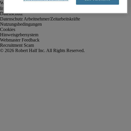
Impressum
Datenschutz
Datenschutz Arbeitnehmer/Zeitarbeitskräfte
Nutzungsbedingungen
Cookies
Hinweisgebersystem
Webmaster Feedback
Recruitment Scam