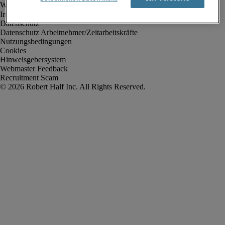
Impressum
Datenschutz
Datenschutz Arbeitnehmer/Zeitarbeitskräfte
Nutzungsbedingungen
Cookies
Hinweisgebersystem
Webmaster Feedback
Recruitment Scam