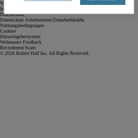
Impressum
Datenschutz
Datenschutz Arbeitnehmer/Zeitarbeitskräfte
Nutzungsbedingungen
Cookies
Hinweisgebersystem
Webmaster Feedback
Recruitment Scam