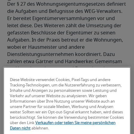
Der § 27 des Wohnungseigentumsgesetzes definiert 
die Aufgaben und Befugnisse des WEG-Verwalters. 
Er bereitet Eigentümerversammlungen vor und 
leitet diese. Des Weiteren zählt die Umsetzung der 
gefassten Beschlüsse der Eigentümer zu seinen 
Aufgaben. In der Praxis betreut er die Wohnungen, 
wobei er Hausmeister und andere 
Dienstleistungsunternehmen koordiniert. Dazu 
zählen etwa Gärtner und Handwerker. Gemeinsam 
mit Verwaltungsbeiräten und Firmen begeht er 
turnusmäßig die Objekte. Versicherungsfälle 
Diese Website verwendet Cookies, Pixel-Tags und andere
bearbeitet er ebenfalls. Er pflegt Kontakte zu den 
Tracking-Technologien, um die Nutzererfahrung zu verbessern,
Eigentümern und Beiräten. Auf der technischen 
Inhalte und Anzeigen zu personalisieren sowie Leistung und
Verkehr auf unserer Website zu analysieren. Wir geben
Seite plant und begleitet er Instandsetzungs- und 
Informationen über Ihre Nutzung unserer Website auch an
Instandhaltungsmaßnahmen sowie 
unsere Partner für soziale Medien, Werbung und Analysen
Modernisierungen.
weiter. Sollten wir ein Opt-out-Signal erkannt haben, wird dieses
berücksichtigt. Sie können die Verwendung bestimmter Cookies
Zu den gesetzlich geregelten Aufgaben gehören 
über den Link
Verkaufen oder teilen Sie meine persönlichen
zudem, Lasten-, Kosten- sowie Tilgungsbeträge und 
Daten nicht
ablehnen.
Hypothekenzinsen einzufordern. Er nimmt diese in 