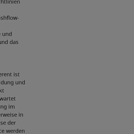
tlinien 
ashflow-
 und 
nd das 
rent ist 
ldung und 
t 
artet 
ng im 
weise in 
se der 
ce werden 