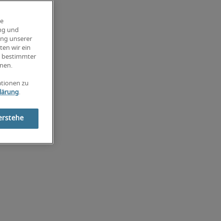
ie
ung und
ung unserer
ten wir ein
g bestimmter
nen.
ationen zu
lärung
.
erstehe