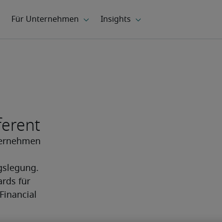
ferent
ternehmen 
slegung. 
rds für 
inancial 