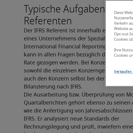
Typische Aufgaben eines
Diese Webs
Referenten
Nutzererfa
Verkehr au
Website au
Der IFRS Referent ist innerhalb einer Firma 
Opt-out-Si
eines Unternehmens der Spezialist für die 
Cookies ü
International Financial Reporting Standards (
Ihre Nutzu
kann in allen Fragen bezüglich dieser Stand
Cookies un
Rate gezogen werden. Bei Konzernen unterst
sowohl die einzelnen Konzerngesellschaften,
Verkaufen 
auch den Konzern selbst bei der regelkonf
Bilanzierung nach IFRS.
Die Ausarbeitung bzw. Überprüfung von Mo
Quartalberichten gehört ebenso zu seinen 
wie die Anfertigung von Jahresabschlüssen 
IFRS. Er analysiert neue Standards der 
Rechnungslegung und prüft, inwiefern eine 