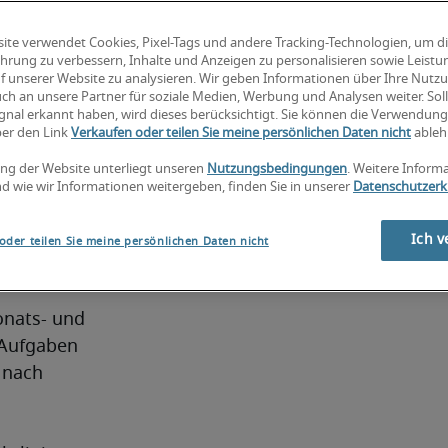
 IFRS
ite verwendet Cookies, Pixel-Tags und andere Tracking-Technologien, um d
hrung zu verbessern, Inhalte und Anzeigen zu personalisieren sowie Leist
f unserer Website zu analysieren. Wir geben Informationen über Ihre Nutz
ch an unsere Partner für soziale Medien, Werbung und Analysen weiter. Soll
oder 
gnal erkannt haben, wird dieses berücksichtigt. Sie können die Verwendun
ber den Link
Verkaufen oder teilen Sie meine persönlichen Daten nicht
ableh
IFRS). Er 
ng der Website unterliegt unseren
Nutzungsbedingungen
. Weitere Inform
ards zu 
d wie wir Informationen weitergeben, finden Sie in unserer
Datenschutzerk
ützt er 
 als 
Ich v
oder teilen Sie meine persönlichen Daten nicht
ormen 
nats- und 
Aufgaben 
nach 