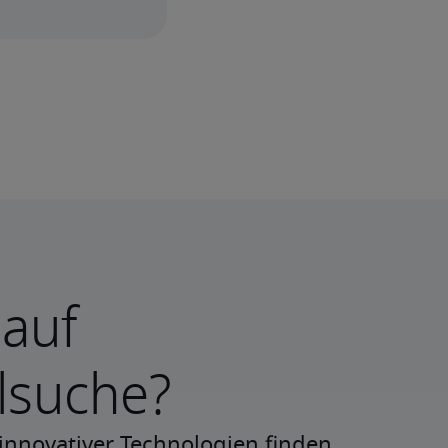
 auf
lsuche?
innovativer Technologien finden 