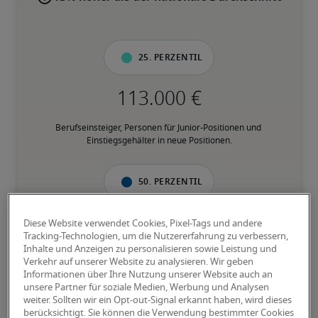
25. Perzentil
Berufseinsteiger, Personen für Junior-Positionen und 
Einstiegsgehälter in neue Positionen.
50. Perzentil
Diese Website verwendet Cookies, Pixel-Tags und andere
Tracking-Technologien, um die Nutzererfahrung zu verbessern,
Inhalte und Anzeigen zu personalisieren sowie Leistung und
Personen mit fundierter Berufserfahrung in der jeweiligen 
Verkehr auf unserer Website zu analysieren. Wir geben
Position, und verfügen über den Großteil der geforderten 
Informationen über Ihre Nutzung unserer Website auch an
Fähigkeiten.
unsere Partner für soziale Medien, Werbung und Analysen
weiter. Sollten wir ein Opt-out-Signal erkannt haben, wird dieses
berücksichtigt. Sie können die Verwendung bestimmter Cookies