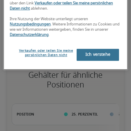
75. Perzentil
über den Link
Verkaufen oder teilen Sie meine persönlichen
Daten nicht
ablehnen.
Ihre Nutzung der Website unterliegt unseren
Nutzungsbedingungen
. Weitere Informationen zu Cookies und
Überdurchschnittlich qualifiziert mit raren Fähigkeiten und/oder 
wie wir Informationen weitergeben, finden Sie in unserer
langer Berufserfahrung in einer Position.
Datenschutzerklärung
.
Verkaufen oder teilen Sie meine
Ich verstehe
persönlichen Daten nicht
Gehälter für ähnliche
Positionen