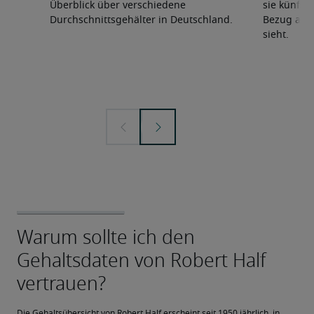
Überblick über verschiedene
sie künfti
Durchschnittsgehälter in Deutschland.
Bezug auf 
sieht.
Die Gehaltsübersicht von Robert Half erscheint seit 1950 jährlich, in 