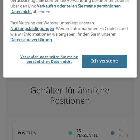
berücksichtigt. Sie können die Verwendung bestimmter Cookies
über den Link
Verkaufen oder teilen Sie meine persönlichen
75. Perzentil
Daten nicht
ablehnen.
Ihre Nutzung der Website unterliegt unseren
Nutzungsbedingungen
. Weitere Informationen zu Cookies und
wie wir Informationen weitergeben, finden Sie in unserer
Datenschutzerklärung
.
Überdurchschnittlich qualifiziert mit raren Fähigkeiten und/oder 
langer Berufserfahrung in einer Position.
Verkaufen oder teilen Sie meine
Ich verstehe
persönlichen Daten nicht
Gehälter für ähnliche
Positionen