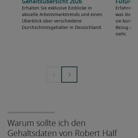
Gehaltsübersicht 2026
Future 
Erhalten Sie exklusive Einblicke in
Erfahren 
aktuelle Arbeitsmarkttrends und einen
was die F
Überblick über verschiedene
sie künfti
Durchschnittsgehälter in Deutschland.
Bezug auf 
sieht.