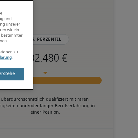
ie
ung und
ung unserer
ten wir ein
g bestimmter
75. Perzentil
nen.
ationen zu
lärung
.
erstehe
Überdurchschnittlich qualifiziert mit raren 
higkeiten und/oder langer Berufserfahrung in 
einer Position.