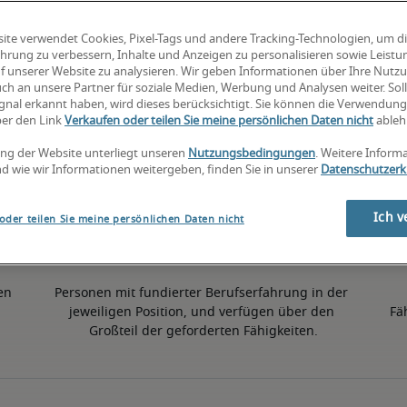
ite verwendet Cookies, Pixel-Tags und andere Tracking-Technologien, um d
12% höher als der nationale Durchschnitt
hrung zu verbessern, Inhalte und Anzeigen zu personalisieren sowie Leist
f unserer Website zu analysieren. Wir geben Informationen über Ihre Nutz
ch an unsere Partner für soziale Medien, Werbung und Analysen weiter. Soll
gnal erkannt haben, wird dieses berücksichtigt. Sie können die Verwendun
50. Perzentil
ber den Link
Verkaufen oder teilen Sie meine persönlichen Daten nicht
ableh
ng der Website unterliegt unseren
Nutzungsbedingungen
. Weitere Inform
d wie wir Informationen weitergeben, finden Sie in unserer
Datenschutzerk
Ich v
oder teilen Sie meine persönlichen Daten nicht
en 
Personen mit fundierter Berufserfahrung in der 
jeweiligen Position, und verfügen über den 
Fä
Großteil der geforderten Fähigkeiten.