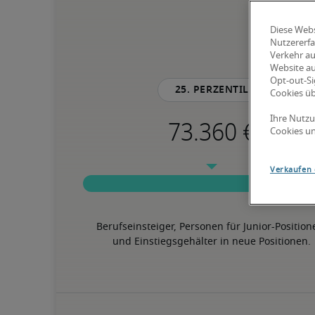
Diese Webs
Nutzererfa
Verkehr au
Website au
Opt-out-Si
25. Perzentil
Cookies ü
Ihre Nutzu
Cookies un
Verkaufen 
Berufseinsteiger, Personen für Junior-Position
und Einstiegsgehälter in neue Positionen.