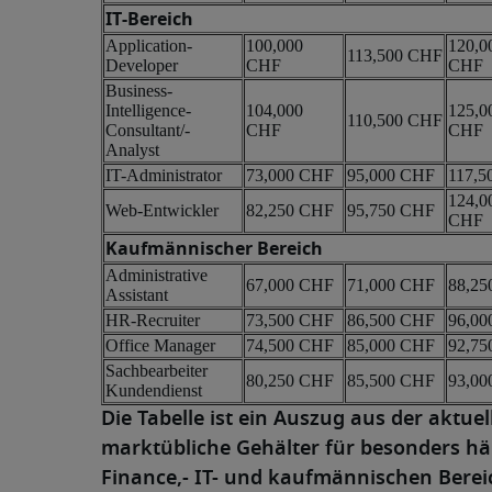
IT-Bereich
Application-
100,000
120,0
113,500 CHF
Developer
CHF
CHF
Business-
Intelligence-
104,000
125,0
110,500 CHF
Consultant/-
CHF
CHF
Analyst
IT-Administrator
73,000 CHF
95,000 CHF
117,5
124,0
Web-Entwickler
82,250 CHF
95,750 CHF
CHF
Kaufmännischer Bereich
Administrative
67,000 CHF
71,000 CHF
88,25
Assistant
HR-Recruiter
73,500 CHF
86,500 CHF
96,00
Office Manager
74,500 CHF
85,000 CHF
92,75
Sachbearbeiter
80,250 CHF
85,500 CHF
93,00
Kundendienst
Die Tabelle ist ein Auszug aus der aktue
marktübliche Gehälter für besonders hä
Finance,- IT- und kaufmännischen Bereic