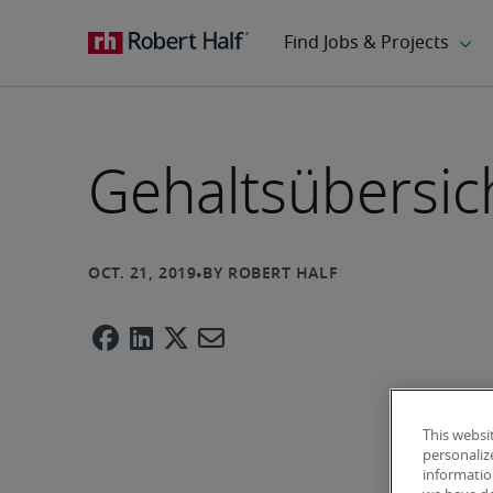
Gehaltsübersic
This websi
personaliz
information