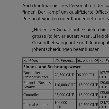
Auch kaufmännisches Personal mit den pas
finden. Der Kampf um qualifizierte Office
Personalexperten oder Kundenbetreuer ist
„Neben der Gehaltshöhe spielen hier 
grosse Rolle“, erläutert Azeri. „Flexi
Gesundheitsangebote und Rentenpak
Jobentscheidungen beeinflussen.“
Funktion
25. Perzentil
50. Perzentil
75. Pe
Finanz- und Rechnungswesen
Buchhalter
107,7
78,500 CHF
96,000 CH
(abschlusssicher)
CHF
Financial/Business-
120,0
110,000 CHF
115,000 CHF
Analyst
CHF
135,0
Controller
95,000 CHF
116,000 CHF
CHF
106,000
124,7
Internal Auditor
118,500 CHF
CHF
CHF