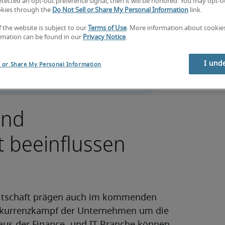
tected an opt-out preference signal, then it will be honored. You may opt-ou
okies through the
Do Not Sell or Share My Personal Information
link.
f the website is subject to our
Terms of Use
. More information about cooki
 is only available in 
rmation can be found in our
Privacy Notice
.
I und
l or Share My Personal Information
und
t beeinflussen
itschaft prägen auch im kommenden
onkurrenzkampf der Unternehmen um die