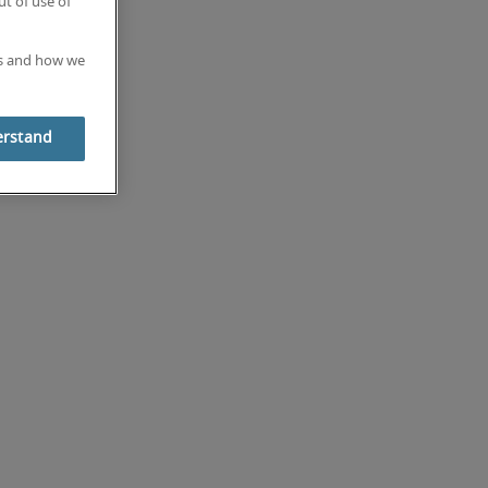
t of use of
es and how we
erstand