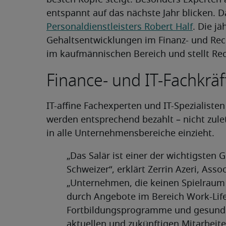
besten Köpfe steigt. Besonders Experten 
entspannt auf das nächste Jahr blicken. D
Personaldienstleisters Robert Half
. Die jä
Gehaltsentwicklungen im Finanz- und Rec
im kaufmännischen Bereich und stellt Recr
Finance- und IT-Fachkrä
IT-affine Fachexperten und IT-Spezialiste
werden entsprechend bezahlt – nicht zule
in alle Unternehmensbereiche einzieht.
„Das Salär ist einer der wichtigsten 
Schweizer“, erklärt Zerrin Azeri, Asso
„Unternehmen, die keinen Spielraum
durch Angebote im Bereich Work-Lif
Fortbildungsprogramme und gesund
aktuellen und zukünftigen Mitarbeite