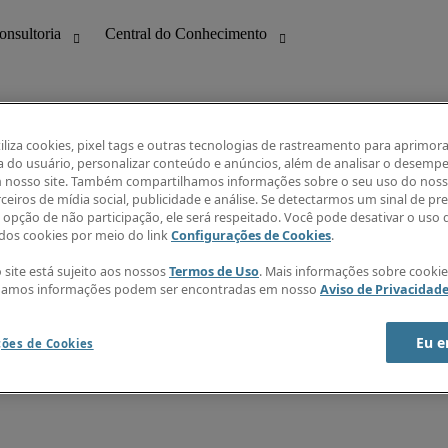
tiliza cookies, pixel tags e outras tecnologias de rastreamento para aprimora
a do usuário, personalizar conteúdo e anúncios, além de analisar o desemp
 nosso site. Também compartilhamos informações sobre o seu uso do noss
ilidade
Guia salarial
ceiros de mídia social, publicidade e análise. Se detectarmos um sinal de pr
formação
Índice de confiança Robert Half
a opção de não participação, ele será respeitado. Você pode desativar o uso 
ng
Panorama Setorial
os cookies por meio do link
Configurações de Cookies
.
Funções mais demandadas
s
Central do Conhecimento
 site está sujeito aos nossos
Termos de Uso
. Mais informações sobre cooki
Receba nossa newsletter
hamos informações podem ser encontradas em nosso
Aviso de Privacidad
Criar alerta de vagas
Ajuda
Eu e
ções de Cookies