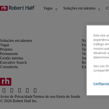
Este site u
experiênci
tráfego em
Vagas
Finanças e contab
nossos par
Projetos
Tecnologia da in
desativar 
Permanente
Vendas e marketi
determinad
Gestão interina
Jurídico
Executive Search
Recursos humano
Seu uso do
Consultoria
Engenharia
compartil
Configura
Aviso de Privacidade
Termos de uso
Alerta de fraude