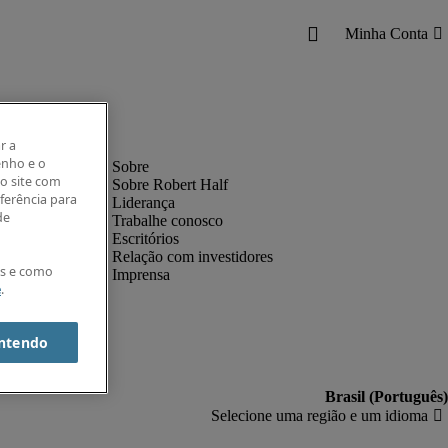
r a
enho e o
o site com
Sobre Robert Half
eferência para
Liderança
de
Trabalhe conosco
Escritórios
Relação com investidores
es e como
Imprensa
e
.
ntendo