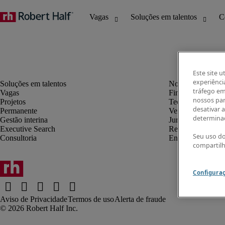
Este site u
experiênci
tráfego em
Vagas
Finanças e contab
nossos par
Projetos
Tecnologia da in
desativar 
Permanente
Vendas e marketi
determinad
Gestão interina
Jurídico
Executive Search
Recursos humano
Seu uso do
Consultoria
Engenharia
compartil
Configura
Aviso de Privacidade
Termos de uso
Alerta de fraude