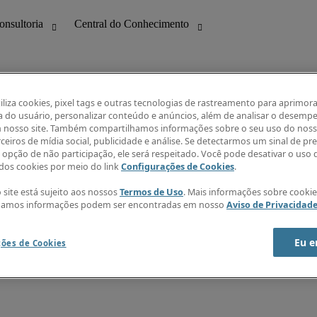
tiliza cookies, pixel tags e outras tecnologias de rastreamento para aprimora
a do usuário, personalizar conteúdo e anúncios, além de analisar o desemp
 nosso site. Também compartilhamos informações sobre o seu uso do noss
ilidade
Guia salarial
ceiros de mídia social, publicidade e análise. Se detectarmos um sinal de pr
formação
Índice de confiança Robert Half
a opção de não participação, ele será respeitado. Você pode desativar o uso 
ng
Panorama Setorial
os cookies por meio do link
Configurações de Cookies
.
Funções mais demandadas
s
Central do Conhecimento
 site está sujeito aos nossos
Termos de Uso
. Mais informações sobre cooki
Receba nossa newsletter
hamos informações podem ser encontradas em nosso
Aviso de Privacidad
Criar alerta de vagas
Ajuda
Eu e
ções de Cookies