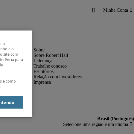
r a
enho e o
o site com
Sobre Robert Half
eferência para
Liderança
de
Trabalhe conosco
Escritórios
Relação com investidores
es e como
Imprensa
e
.
ntendo