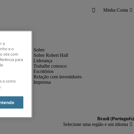
r a
enho e o
o site com
Sobre Robert Half
eferência para
Liderança
de
Trabalhe conosco
Escritórios
Relação com investidores
es e como
Imprensa
e
.
ntendo