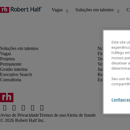
Este site u
experiênci
tráfego em
Vagas
Finanças e contab
nossos par
Projetos
Tecnologia da in
desativar 
Permanente
Vendas e marketi
determinad
Gestão interina
Jurídico
Executive Search
Recursos humano
Seu uso do
Consultoria
Engenharia
compartil
Configura
Aviso de Privacidade
Termos de uso
Alerta de fraude