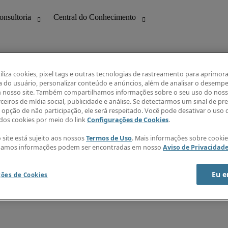
tiliza cookies, pixel tags e outras tecnologias de rastreamento para aprimora
a do usuário, personalizar conteúdo e anúncios, além de analisar o desemp
 nosso site. Também compartilhamos informações sobre o seu uso do noss
ilidade
Guia salarial
ceiros de mídia social, publicidade e análise. Se detectarmos um sinal de pr
formação
Índice de confiança Robert Half
a opção de não participação, ele será respeitado. Você pode desativar o uso 
ng
Panorama Setorial
os cookies por meio do link
Configurações de Cookies
.
Funções mais demandadas
s
Central do Conhecimento
 site está sujeito aos nossos
Termos de Uso
. Mais informações sobre cooki
Receba nossa newsletter
hamos informações podem ser encontradas em nosso
Aviso de Privacidad
Criar alerta de vagas
Ajuda
Eu e
ções de Cookies