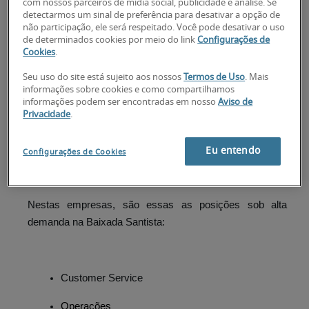
com nossos parceiros de mídia social, publicidade e análise. Se
as contratações desses profissionais são:
detectarmos um sinal de preferência para desativar a opção de
não participação, ele será respeitado. Você pode desativar o uso
de determinados cookies por meio do link
Configurações de
Cookies
.
Varejo/e-commerce
Seu uso do site está sujeito aos nossos
Termos de Uso
. Mais
informações sobre cookies e como compartilhamos
Bens de consumo
informações podem ser encontradas em nosso
Aviso de
Privacidade
.
Agronegócio
Infraestrutura
Eu entendo
Configurações de Cookies
Nestas empresas, são essas as posições sob alta
demanda na Baixada Santista:
Customer Service
Operações