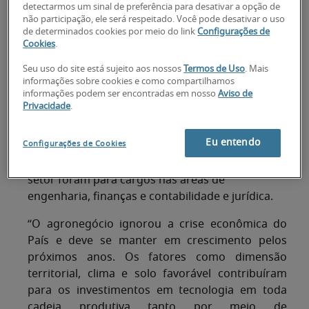
detectarmos um sinal de preferência para desativar a opção de
não participação, ele será respeitado. Você pode desativar o uso
São Paulo, fevereiro de 2018 –
Responsável por
de determinados cookies por meio do link
Configurações de
Cookies
.
23,5% do Produto Interno Bruto (PIB) do Brasil
em 2017, o agronegócio se destacou na
Seu uso do site está sujeito aos nossos
Termos de Uso
. Mais
contratação de profissionais qualificados
informações sobre cookies e como compartilhamos
informações podem ser encontradas em nosso
Aviso de
(profissionais com 25 anos ou mais e com
Privacidade
.
formação superior). De acordo com a 10ª edição
do
Guia Salarial da Robert Half
(link do estudo:
Eu entendo
Configurações de Cookies
https://www.roberthalf.com.br/downloads/guia-
salarial
), as oportunidades mais aquecidas neste
setor foram para cargos nas áreas de
engenharia, finanças e contabilidade e jurídica.
“O agronegócio ignorou a crise econômica do
País e deve se manter em crescimento pelos
próximos anos. Os fatores como dimensão
territorial, clima e solo favorável contribuíram
para os investimentos em tecnologia em toda
cadeia produtiva tanto por meio de