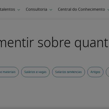
mentir sobre quan
 e materiais
Salários e vagas
Salarios tendencias
Artigos