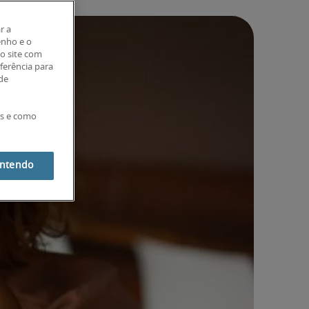
r a
enho e o
o site com
eferência para
 de
es e como
entendo