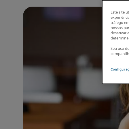
Este site u
experiênci
tráfego em
nossos par
desativar 
determinad
Seu uso do
compartil
Configuraç