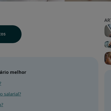
tos
lário melhor
?
 salarial?
o?