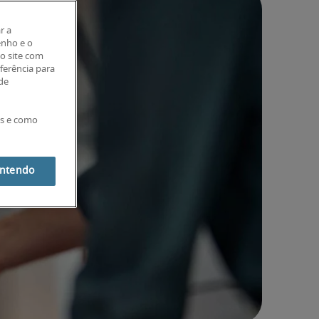
r a
enho e o
o site com
eferência para
 de
es e como
entendo