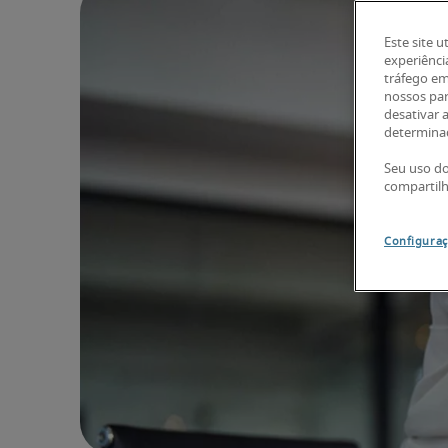
Este site u
experiênci
tráfego em
nossos par
desativar 
determinad
Seu uso do
compartil
Configuraç