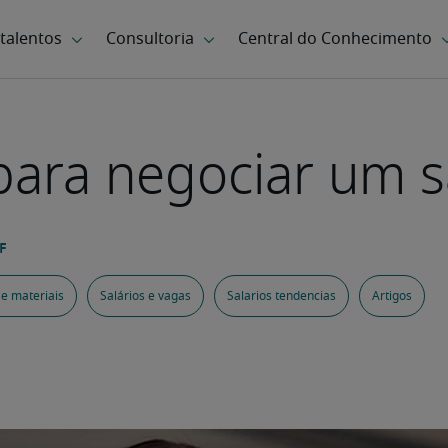
para negociar um s
 e materiais
Salários e vagas
Salarios tendencias
Artigos