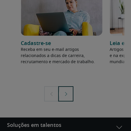
Cadastre-se
Leia e p
Receba em seu e-mail artigos
Artigos es
relacionados a dicas de carreira,
e na exper
recrutamento e mercado de trabalho.
mundial em