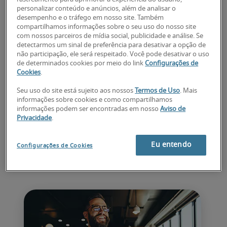
personalizar conteúdo e anúncios, além de analisar o
Você já perdeu o candidato ideal por alongar 
desempenho e o tráfego em nosso site. Também
demais o processo? Essa página tem o 
compartilhamos informações sobre o seu uso do nosso site
com nossos parceiros de mídia social, publicidade e análise. Se
objetivo de facilitar essa etapa e dar dicas 
detectarmos um sinal de preferência para desativar a opção de
essenciais para o sucesso de um processo de 
não participação, ele será respeitado. Você pode desativar o uso
de determinados cookies por meio do link
Configurações de
recrutamento.
Cookies
.
Conte com a experiência da Robert Half, 
Seu uso do site está sujeito aos nossos
Termos de Uso
. Mais
referência em soluções em talentos brasileiro 
informações sobre cookies e como compartilhamos
e que há décadas vem fazendo a diferença na 
informações podem ser encontradas em nosso
Aviso de
Privacidade
.
vida das pessoas e empresas ao redor do 
mundo.
Eu entendo
Configurações de Cookies