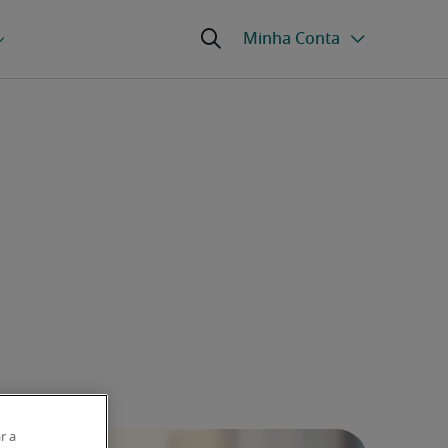
o
r a