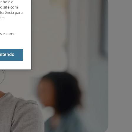
enho e o
o site com
eferência para
 de
es e como
entendo