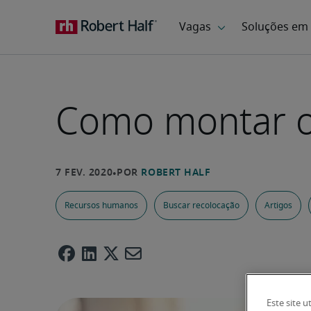
Como montar o 
Recursos humanos
Buscar recolocação
Artigos
Este site u