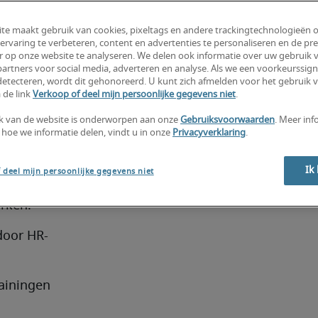
ieven. Ze 
nagement, 
te maakt gebruik van cookies, pixeltags en andere trackingtechnologieën 
ervaring te verbeteren, content en advertenties te personaliseren en de pre
e 
r op onze website te analyseren. We delen ook informatie over uw gebruik v
artners voor social media, adverteren en analyse. Als we een voorkeurssign
etecteren, wordt dit gehonoreerd. U kunt zich afmelden voor het gebruik 
icer 
 de link
Verkoop of deel mijn persoonlijke gegevens niet
.
k van de website is onderworpen aan onze
Gebruiksvoorwaarden
. Meer inf
 hoe we informatie delen, vindt u in onze
Privacyverklaring
.
rekking 
ding.
Ik
 deel mijn persoonlijke gegevens niet
rollinput 
rken.
door HR-
ainingen 