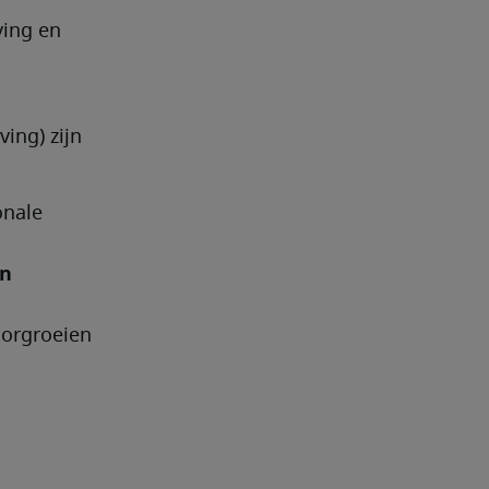
ing en 
ing) zijn 
nale 
n 
orgroeien 