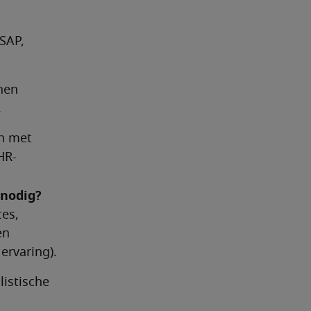
SAP, 
nen 
.
 met 
HR-
Welke achtergrond heeft een HR Officer nodig?	
es, 
n 
ervaring).
istische 