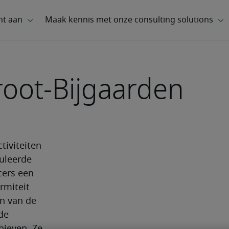
root-Bijgaarden
iviteiten 
uleerde 
ers een 
miteit 
 van de 
de 