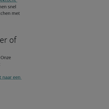
oektocht 
en snel 
tchen met 
er of
 Onze 
 
 naar een 