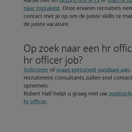
Aarzel niet en 
bezorg ons je cv
 of 
start je z
naar toptalent
. Onze ervaren recruiters nem
contact met je op om de juiste skills te ma
de juiste vacature.
Op zoek naar een hr offic
hr officer job?
Solliciteer
 of 
vraag personeel vandaag aan
.
recruitment consultants zullen snel contact
opnemen.
Robert Half helpt u graag met uw 
zoektocht
hr officer
.