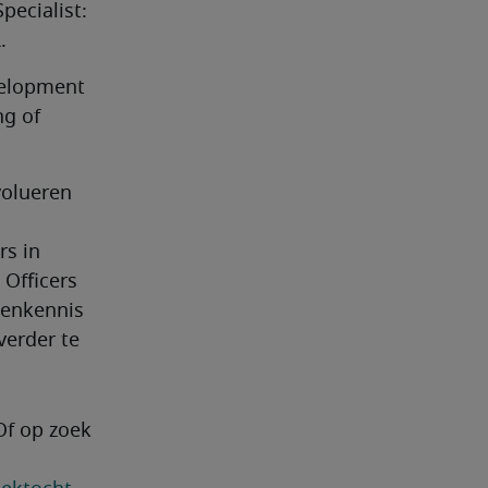
ecialist: 
.
elopment 
g of 
olueren 
s in 
Officers 
enkennis 
erder te 
Of op zoek 