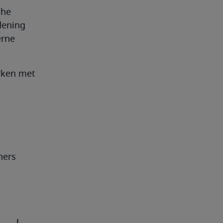
he 
ening 
rne 
ken met 
ers 