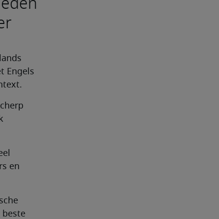
heden
er
lands 
t Engels 
ntext.
cherp 
 
el 
s en 
sche 
beste 