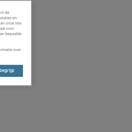
om de
staties en
an onze site
aal voor
van bepaalde
ormatie over
 begrijp