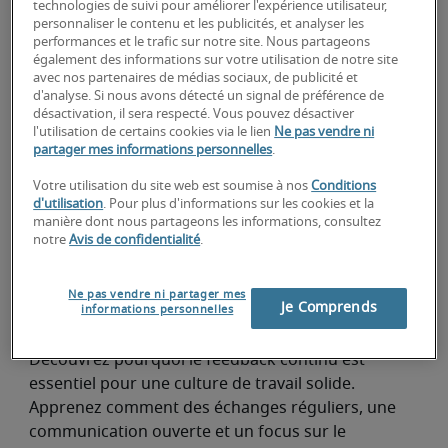
Boostez votre carrière : devenez project
technologies de suivi pour améliorer l'expérience utilisateur,
personnaliser le contenu et les publicités, et analyser les
consultant chez Robert Half Project
performances et le trafic sur notre site. Nous partageons
Sourcing
Développement de carrière
également des informations sur votre utilisation de notre site
avec nos partenaires de médias sociaux, de publicité et
En tant que project consultant chez Robert Half
d'analyse. Si nous avons détecté un signal de préférence de
Project Sourcing, vous avez l'opportunité de
désactivation, il sera respecté. Vous pouvez désactiver
développer votre carrière à votre propre rythme et
l'utilisation de certains cookies via le lien
Ne pas vendre ni
partager mes informations personnelles
.
d'améliorer vos compétences, en parfaite
adéquation avec vos ambitions. Vous combinez la
Votre utilisation du site web est soumise à nos
Conditions
sécurité d'un emploi permanent avec l'excitation de
d'utilisation
. Pour plus d'informations sur les cookies et la
manière dont nous partageons les informations, consultez
travailler sur divers projets au sein d'entreprises
ROBERT HALF
notre
Avis de confidentialité
.
leaders en transformation. Le choix idéal pour les
professionnels qui souhaitent évoluer rapidement
Une culture de travail forte commence par
Ne pas vendre ni partager mes
et apprendre en continu !
un feedback continu
Je Comprends
informations personnelles
Développement de carrière
Découvrez pourquoi le feedback continu est
essentiel pour une culture de travail solide.
Apprenez comment des échanges réguliers, une
communication ouverte et un focus sur le