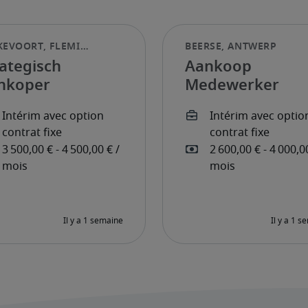
rategisch
Aankoop
nkoper
Medewerker