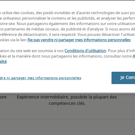
 utilise des cookies, des pixels invisibles et d'autres technologies de suivi p
6% supérieur à la moyenne nationale
e utilisateur, personnaliser le contenu et les publicités, et analyser les perfo
 notre site. Nous partageons également des informations sur votre utilisatio
nos partenaires de médias sociaux, de publicité et d'analyse. Si nous avons d
référence de désactivation, il sera respecté. Vous pouvez désactiver l'utilisa
50e pourcentile
okies via le lien
Ne pas vendre ni partager mes informations personnelles
.
isation du site web est soumise à nos
Conditions d'utilisation
. Pour plus d'in
okies et la manière dont nous partageons les informations, consultez notre
A
lité
.
Je Co
dre ni partager mes informations personnelles
ore 
Expérience intermédiaire, possède la plupart des 
compétences clés.