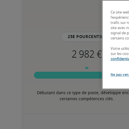
Ce site web
l'expérienc
trafic sur
site avec 
signal de p
25e pourcentile
certains co
Votre util
sur les co
confidentia
Ne pas ven
Débutant dans ce type de poste, développe enc
certaines compétences clés.