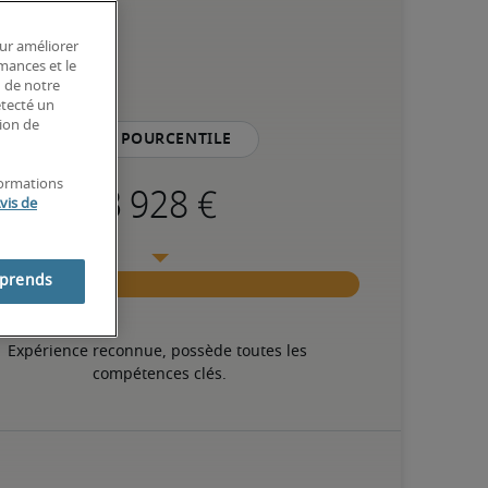
our améliorer
rmances et le
n de notre
étecté un
tion de
75e pourcentile
formations
vis de
mprends
Expérience reconnue, possède toutes les 
compétences clés.