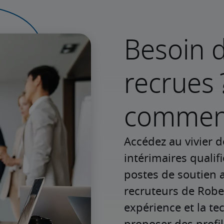
Besoin d
recrues 
commenc
Accédez au vivier d
intérimaires qualif
postes de soutien a
recruteurs de Rober
expérience et la te