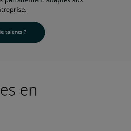
ls parfaitement adaptés aux 
treprise.
e talents ?
ves en