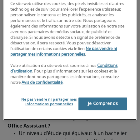
clairement et professionnellement, autant à 
Ce site web utilise des cookies, des pixels invisibles et d'autres
l’oral qu’à l’écrit.
technologies de suivi pour améliorer l'expérience utilisateur,
personnaliser le contenu et les publicités, et analyser les
Organisation : souci du détail et capacité à 
performances et le trafic sur notre site. Nous partageons
également des informations sur votre utilisation de notre site
gérer efficacement des tâches multiples.
avec nos partenaires de médias sociaux, de publicité et
d'analyse. Si nous avons détecté un signal de préférence de
Compétences informatiques : maîtrise de la 
désactivation, il sera respecté. Vous pouvez désactiver
suite Microsoft Office (Word, Excel, Outlook, 
l'utilisation de certains cookies via le lien
Ne pas vendre ni
partager mes informations personnelles
.
PowerPoint) et connaissance des logiciels de 
gestion de bureau.
Votre utilisation du site web est soumise à nos
Conditions
d'utilisation
. Pour plus d'informations sur les cookies et la
Discrétion : capacité à traiter des informations 
manière dont nous partageons les informations, consultez
confidentielles avec intégrité.
notre
Avis de confidentialité
.
Travail d’équipe : esprit de collaboration et 
Ne pas vendre ni partager mes
volonté de soutenir les collègues des différents 
Je Comprends
informations personnelles
départements.
Quelle est la formation requise pour devenir 
Office Assistant ?	
Un niveau d'étude qui équivaut à un bachelier 