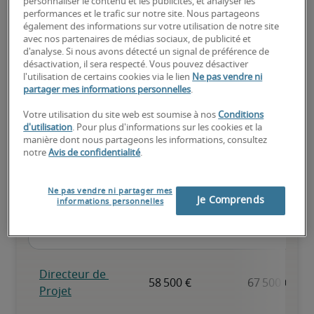
personnaliser le contenu et les publicités, et analyser les
performances et le trafic sur notre site. Nous partageons
également des informations sur votre utilisation de notre site
Expérience reconnue, possède toutes les compétences clés
avec nos partenaires de médias sociaux, de publicité et
d'analyse. Si nous avons détecté un signal de préférence de
désactivation, il sera respecté. Vous pouvez désactiver
l'utilisation de certains cookies via le lien
Ne pas vendre ni
partager mes informations personnelles
.
Votre utilisation du site web est soumise à nos
Conditions
Salaires estimés pour des
d'utilisation
. Pour plus d'informations sur les cookies et la
postes similaires
manière dont nous partageons les informations, consultez
notre
Avis de confidentialité
.
Ne pas vendre ni partager mes
Je Comprends
informations personnelles