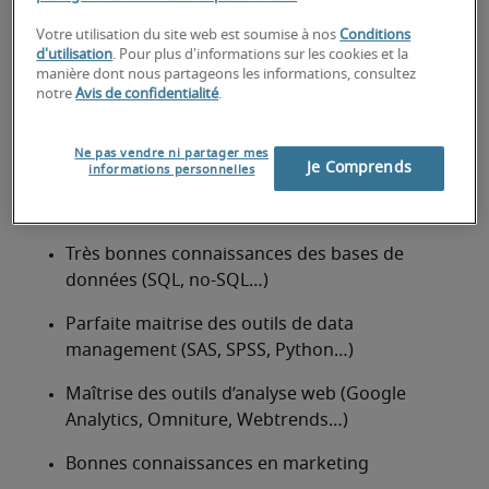
grande importance, le data scientist accorde une 
partie de son temps pour être au point sur les 
Votre utilisation du site web est soumise à nos
Conditions
d'utilisation
. Pour plus d'informations sur les cookies et la
nouvelles technologies.
manière dont nous partageons les informations, consultez
Quelles sont les compétences et
notre
Avis de confidentialité
.
qualités requises pour un data
Ne pas vendre ni partager mes
scientist ?
Je Comprends
informations personnelles
Excellente maitrise des technologies HADOOP
Très bonnes connaissances des bases de 
données (SQL, no-SQL…)
Parfaite maitrise des outils de data 
management (SAS, SPSS, Python…)
Maîtrise des outils d’analyse web (Google 
Analytics, Omniture, Webtrends…)
Bonnes connaissances en marketing