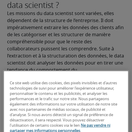
data scientist ?
Les missions du data scientist sont variées, elles 
dépendent de la structure de l’entreprise. Il doit 
impérativement extraire les données des clients afin 
de les catégoriser et les structurer de manière 
compréhensible pour que le reste des 
collaborateurs puissent les comprendre. Suite à 
l’extraction et à la structuration des données, le data 
scientist doit analyser les données pour en tirer une 
tendance du comportement du 
client/consommateur.
Ce site web utilise des cookies, des pixels invisibles et d'autres
Le data scientist a également pour mission 
technologies de suivi pour améliorer l'expérience utilisateur,
d’optimiser les actions marketing, notamment via le 
personnaliser le contenu et les publicités, et analyser les
CRM et marketing direct et de mesurer ensuite le 
performances et le trafic sur notre site. Nous partageons
également des informations sur votre utilisation de notre site
ROI. Grâce à ses connaissances en marketing il 
avec nos partenaires de médias sociaux, de publicité et
participe au développement des outils de support, 
d'analyse. Si nous avons détecté un signal de préférence de
mais également aide à prendre les décisions 
désactivation, il sera respecté. Vous pouvez désactiver
l'utilisation de certains cookies via le lien
Ne pas vendre ni
stratégiques. La veille technologique est d’une 
partager mes informations personnelles
.