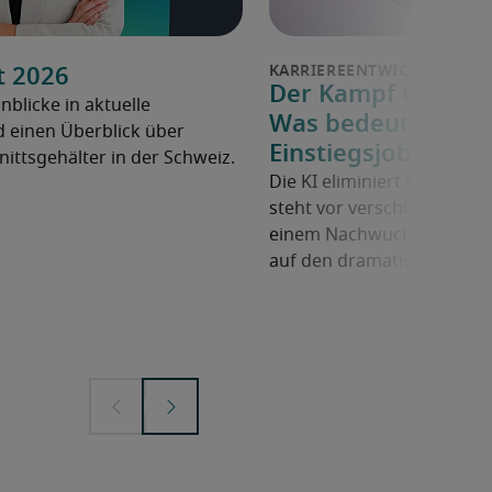
t 2026
Der Kampf um Juni
inblicke in aktuelle
Was bedeutet KI fü
 einen Überblick über
Einstiegsjobs der 
ittsgehälter in der Schweiz.
Die KI eliminiert Einstiegs
steht vor verschlossenen 
einem Nachwuchstalent-Di
auf den dramatischen Wan