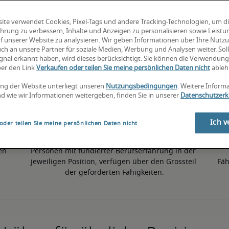
ite verwendet Cookies, Pixel-Tags und andere Tracking-Technologien, um d
hrung zu verbessern, Inhalte und Anzeigen zu personalisieren sowie Leist
f unserer Website zu analysieren. Wir geben Informationen über Ihre Nutz
ch an unsere Partner für soziale Medien, Werbung und Analysen weiter. Soll
50. Perzentil
gnal erkannt haben, wird dieses berücksichtigt. Sie können die Verwendun
ber den Link
Verkaufen oder teilen Sie meine persönlichen Daten nicht
ableh
ng der Website unterliegt unseren
Nutzungsbedingungen
. Weitere Inform
d wie wir Informationen weitergeben, finden Sie in unserer
Datenschutzerk
Ich v
oder teilen Sie meine persönlichen Daten nicht
en 
Personen mit fundierter Berufserfahrung in der 
jeweiligen Position, verfügen über den Grossteil 
Fäh
der geforderten Fähigkeiten.