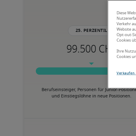
Diese Webs
Nutzererfa
Verkehr au
Website au
25. Perzentil
Opt-out-Si
Cookies ü
Ihre Nutzu
Cookies un
Verkaufen 
Berufseinsteiger, Personen für Junior-Position
und Einstiegslöhne in neue Positionen.