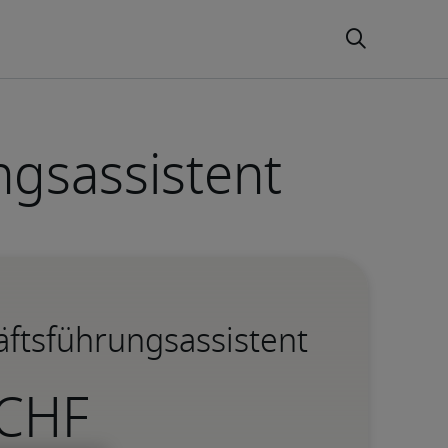
ngsassistent
äftsführungsassistent