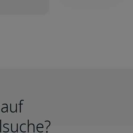
 auf
lsuche?