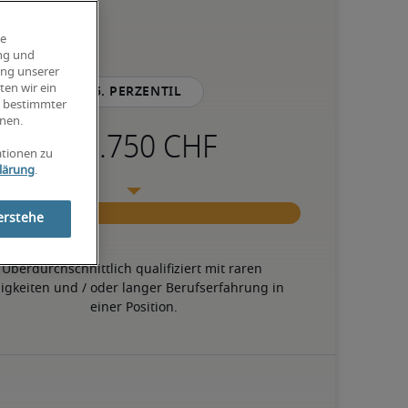
ie
ung und
ung unserer
ten wir ein
75. Perzentil
g bestimmter
nen.
ationen zu
lärung
.
erstehe
Überdurchschnittlich qualifiziert mit raren 
igkeiten und / oder langer Berufserfahrung in 
einer Position.