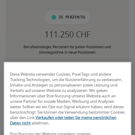
25. Perzentil
Berufseinsteiger, Personen für Junior-Positionen und 
Einstiegslöhne in neue Positionen.
50. Perzentil
Diese Website verwendet Cookies, Pixel-Tags und andere
Tracking-Technologien, um die Nutzererfahrung zu verbessern,
Inhalte und Anzeigen zu personalisieren sowie Leistung und
Verkehr auf unserer Website zu analysieren. Wir geben
Informationen über Ihre Nutzung unserer Website auch an
Personen mit fundierter Berufserfahrung in der jeweiligen 
unsere Partner für soziale Medien, Werbung und Analysen
Position, verfügen über den Grossteil der geforderten Fähigkeiten.
weiter. Sollten wir ein Opt-out-Signal erkannt haben, wird dieses
berücksichtigt. Sie können die Verwendung bestimmter Cookies
über den Link
Verkaufen oder teilen Sie meine persönlichen
75. Perzentil
Daten nicht
ablehnen.
Ihre Nutzung der Website unterliegt unseren