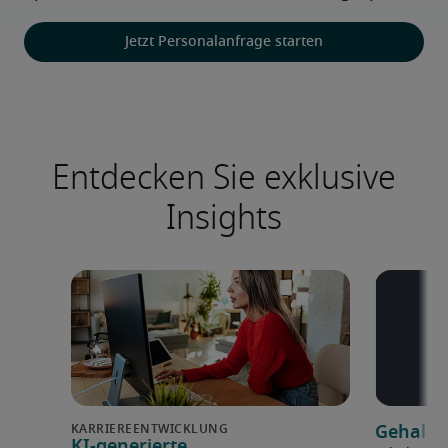
Jetzt Personalanfrage starten
Entdecken Sie exklusive
Insights
Gehalts
KI-generierte