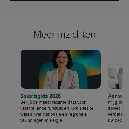
Meer inzichten
Salarisgids 2026
Aanwerv
Bekijk de meest recente data voor
Krijg de ju
verschillende functies en kom alles te
advies om 
weten over nationale en regionale
verbeteren
verloningen in België.
uw bedrijf 