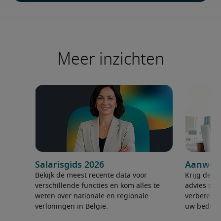
Meer inzichten
Salarisgids 2026
Aanwerv
Bekijk de meest recente data voor
Krijg de ju
verschillende functies en kom alles te
advies om 
weten over nationale en regionale
verbeteren
verloningen in België.
uw bedrijf 