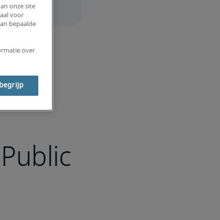
an onze site
aal voor
van bepaalde
ormatie over
 begrijp
Public