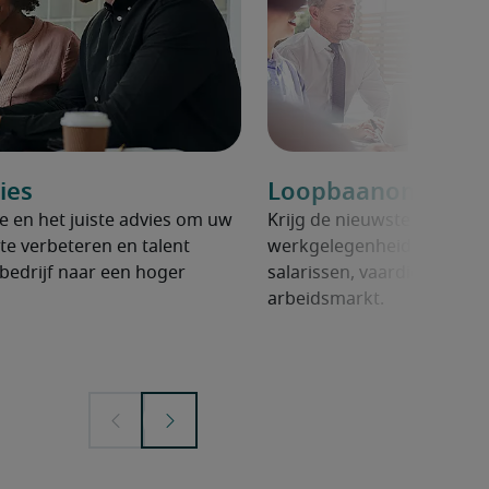
ies
Loopbaanontwikke
ie en het juiste advies om uw
Krijg de nieuwste informat
te verbeteren en talent
werkgelegenheidstrends in
bedrijf naar een hoger
salarissen, vaardigheden 
arbeidsmarkt.