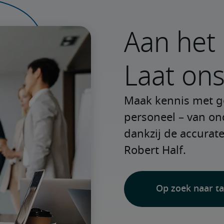
Aan het 
Laat ons
Maak kennis met get
personeel – van ond
dankzij de accurate
Robert Half.
Op zoek naar ta