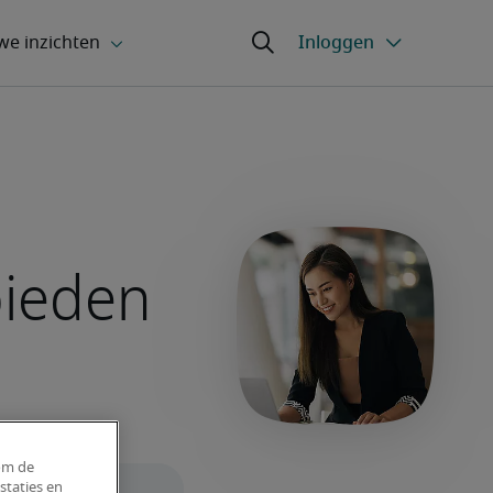
bieden
om de
staties en