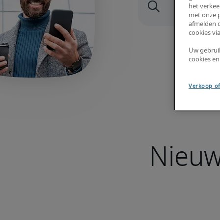
het verkee
met onze p
afmelden d
cookies via
Uw gebrui
cookies en
Verkoop of
Nieuw