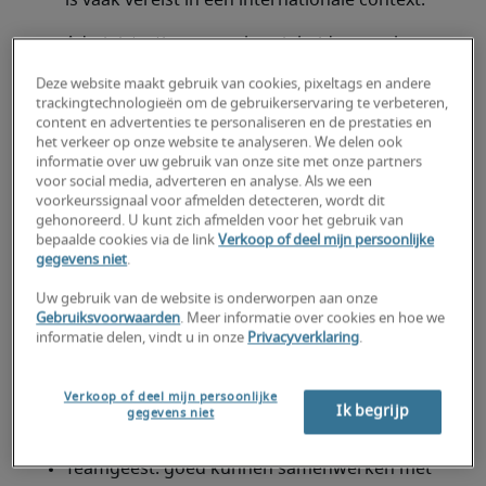
is vaak vereist in een internationale context.
Administratieve nauwkeurigheid: een scherp 
oog voor detail hebben, naast een sterk 
Deze website maakt gebruik van cookies, pixeltags en andere
organisatievermogen.
trackingtechnologieën om de gebruikerservaring te verbeteren,
content en advertenties te personaliseren en de prestaties en
Communicatie: duidelijk en professioneel 
het verkeer op onze website te analyseren. We delen ook
informatie over uw gebruik van onze site met onze partners
kunnen communiceren met werknemers en 
voor social media, adverteren en analyse. Als we een
externe stakeholders.
voorkeurssignaal voor afmelden detecteren, wordt dit
gehonoreerd. U kunt zich afmelden voor het gebruik van
HR-kennis: vertrouwd zijn met de Belgische 
bepaalde cookies via de link
Verkoop of deel mijn persoonlijke
arbeidswetgeving, payrollprocessen en beste 
gegevens niet
.
HR-praktijken.
Uw gebruik van de website is onderworpen aan onze
Gebruiksvoorwaarden
. Meer informatie over cookies en hoe we
IT-skills: ervaring met HR-software (bv. SAP, 
informatie delen, vindt u in onze
Privacyverklaring
.
Workday, E-Blox) en Microsoft Office.
Discretie: gepast en professioneel kunnen 
Verkoop of deel mijn persoonlijke
Ik begrijp
gegevens niet
omgaan met vertrouwelijke informatie.
Teamgeest: goed kunnen samenwerken met 