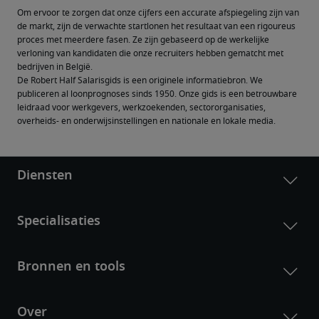
Om ervoor te zorgen dat onze cijfers een accurate afspiegeling zijn van 
de markt, zijn de verwachte startlonen het resultaat van een rigoureus 
proces met meerdere fasen. Ze zijn gebaseerd op de werkelijke 
verloning van kandidaten die onze recruiters hebben gematcht met 
bedrijven in België.
De Robert Half Salarisgids is een originele informatiebron. We 
publiceren al loonprognoses sinds 1950. Onze gids is een betrouwbare 
leidraad voor werkgevers, werkzoekenden, sectororganisaties, 
overheids- en onderwijsinstellingen en nationale en lokale media.