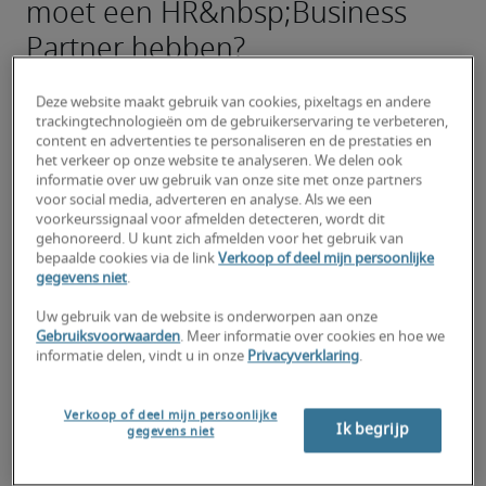
moet een HR&nbsp;Business
Partner hebben?
Talen: een vlotte kennis van het Nederlands 
Deze website maakt gebruik van cookies, pixeltags en andere
en/of Frans is essentieel. Kennis van het Engels 
trackingtechnologieën om de gebruikerservaring te verbeteren,
is vaak vereist in internationale of Brusselse 
content en advertenties te personaliseren en de prestaties en
bedrijven.
het verkeer op onze website te analyseren. We delen ook
informatie over uw gebruik van onze site met onze partners
Strategisch denken: in staat zijn om HR-
voor social media, adverteren en analyse. Als we een
voorkeurssignaal voor afmelden detecteren, wordt dit
initiatieven af te stemmen op de 
gehonoreerd. U kunt zich afmelden voor het gebruik van
bedrijfsprioriteiten.
bepaalde cookies via de link
Verkoop of deel mijn persoonlijke
gegevens niet
.
Communicatie: sociaal vaardig zijn, goed 
Uw gebruik van de website is onderworpen aan onze
kunnen onderhandelen en in staat zijn om 
Gebruiksvoorwaarden
. Meer informatie over cookies en hoe we
stakeholders op alle niveaus te beïnvloeden.
informatie delen, vindt u in onze
Privacyverklaring
.
Probleemoplossend denken: complexe 
problemen op het gebied van 
Verkoop of deel mijn persoonlijke
Ik begrijp
gegevens niet
werknemersrelaties kunnen oplossen.