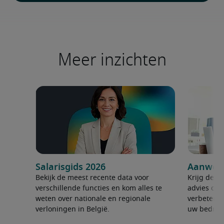
Meer inzichten
Salarisgids 2026
Aanwerv
Bekijk de meest recente data voor
Krijg de ju
verschillende functies en kom alles te
advies om 
weten over nationale en regionale
verbeteren
verloningen in België.
uw bedrijf 