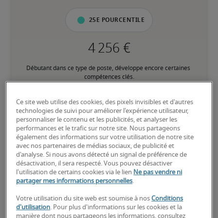
25e pourcentile
Débutant dans ce type de poste, développe encore certaines 
compétences clés.
Ce site web utilise des cookies, des pixels invisibles et d'autres
50e pourcentile
technologies de suivi pour améliorer l'expérience utilisateur,
personnaliser le contenu et les publicités, et analyser les
performances et le trafic sur notre site. Nous partageons
également des informations sur votre utilisation de notre site
avec nos partenaires de médias sociaux, de publicité et
Expérience intermédiaire, possède la plupart des compétences 
d'analyse. Si nous avons détecté un signal de préférence de
clés.
désactivation, il sera respecté. Vous pouvez désactiver
l'utilisation de certains cookies via le lien
Ne pas vendre ni
partager mes informations personnelles
.
75e pourcentile
Votre utilisation du site web est soumise à nos
Conditions
d'utilisation
. Pour plus d'informations sur les cookies et la
manière dont nous partageons les informations, consultez