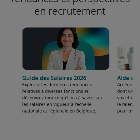
en recrutement
Guide des Salaires 2026
Aide au
Explorez les dernières tendances
Accédez au
relatives à diverses fonctions et
dont vous 
découvrez tout ce qu'il y a à savoir sur
vos effort
les salaires en vigueur à l'échelle
le talent d
nationale et régionale en Belgique.
pour prosp