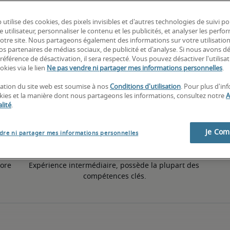
 utilise des cookies, des pixels invisibles et d'autres technologies de suivi p
5% supérieur à la moyenne nationale
e utilisateur, personnaliser le contenu et les publicités, et analyser les perfo
 notre site. Nous partageons également des informations sur votre utilisatio
nos partenaires de médias sociaux, de publicité et d'analyse. Si nous avons d
référence de désactivation, il sera respecté. Vous pouvez désactiver l'utilisa
50e pourcentile
okies via le lien
Ne pas vendre ni partager mes informations personnelles
.
isation du site web est soumise à nos
Conditions d'utilisation
. Pour plus d'in
okies et la manière dont nous partageons les informations, consultez notre
A
lité
.
Je Co
dre ni partager mes informations personnelles
ore 
Expérience intermédiaire, possède la plupart des 
compétences clés.