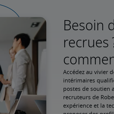
Besoin d
recrues 
commenc
Accédez au vivier d
intérimaires qualif
postes de soutien a
recruteurs de Rober
expérience et la te