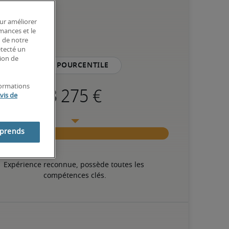
our améliorer
rmances et le
n de notre
étecté un
tion de
75e pourcentile
formations
vis de
mprends
Expérience reconnue, possède toutes les 
compétences clés.