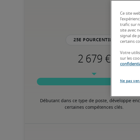
Ce site web
l'expérienc
trafic sur
site avec 
signal de p
25e pourcentile
certains co
Votre util
sur les co
confidentia
Ne pas ven
Débutant dans ce type de poste, développe enc
certaines compétences clés.