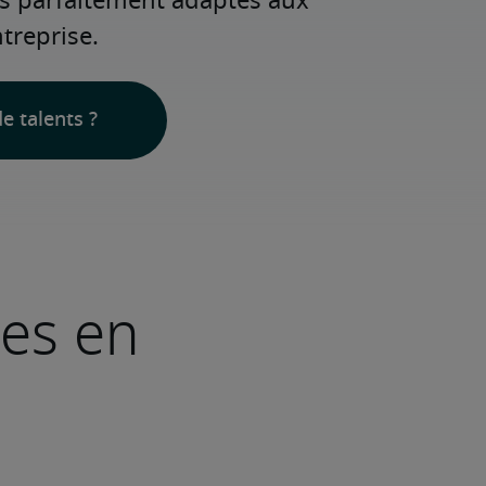
ls parfaitement adaptés aux 
treprise.
e talents ?
ves en