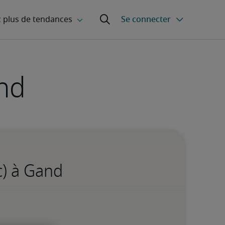
and
c) à Gand