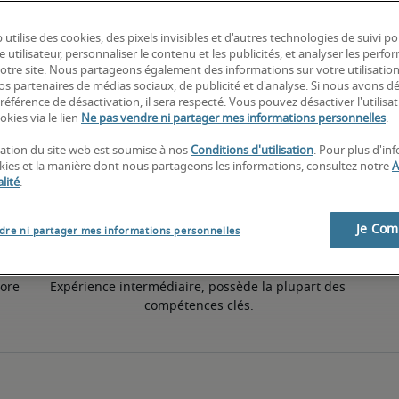
 utilise des cookies, des pixels invisibles et d'autres technologies de suivi p
1% supérieur à la moyenne nationale
e utilisateur, personnaliser le contenu et les publicités, et analyser les perfo
 notre site. Nous partageons également des informations sur votre utilisatio
nos partenaires de médias sociaux, de publicité et d'analyse. Si nous avons d
référence de désactivation, il sera respecté. Vous pouvez désactiver l'utilisa
50e pourcentile
okies via le lien
Ne pas vendre ni partager mes informations personnelles
.
isation du site web est soumise à nos
Conditions d'utilisation
. Pour plus d'in
okies et la manière dont nous partageons les informations, consultez notre
A
lité
.
Je Co
dre ni partager mes informations personnelles
ore 
Expérience intermédiaire, possède la plupart des 
compétences clés.