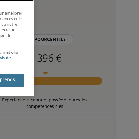
our améliorer
rmances et le
n de notre
étecté un
tion de
75e pourcentile
formations
vis de
mprends
Expérience reconnue, possède toutes les 
compétences clés.