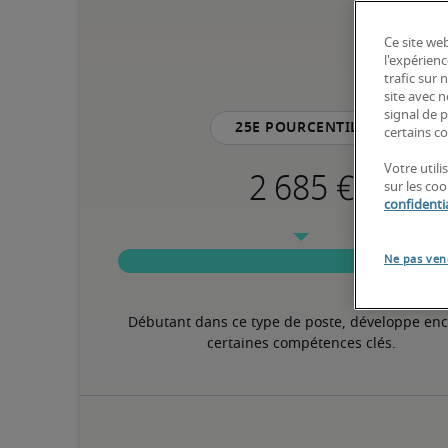
Ce site web
l'expérienc
trafic sur
site avec 
signal de p
25e pourcentile
certains co
Votre util
sur les co
confidentia
Ne pas ven
Débutant dans ce type de poste, développe enc
certaines compétences clés.