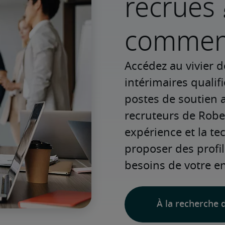
recrues 
commenc
Accédez au vivier d
intérimaires qualif
postes de soutien a
recruteurs de Rober
expérience et la te
proposer des profi
besoins de votre en
À la recherche d