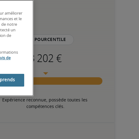
our améliorer
rmances et le
n de notre
étecté un
tion de
75e pourcentile
formations
vis de
mprends
Expérience reconnue, possède toutes les 
compétences clés.