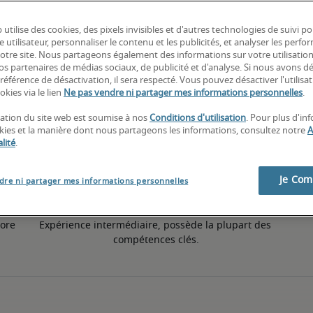
 utilise des cookies, des pixels invisibles et d'autres technologies de suivi p
Équivalent à la moyenne nationale
e utilisateur, personnaliser le contenu et les publicités, et analyser les perfo
 notre site. Nous partageons également des informations sur votre utilisatio
nos partenaires de médias sociaux, de publicité et d'analyse. Si nous avons d
référence de désactivation, il sera respecté. Vous pouvez désactiver l'utilisa
50e pourcentile
okies via le lien
Ne pas vendre ni partager mes informations personnelles
.
isation du site web est soumise à nos
Conditions d'utilisation
. Pour plus d'in
okies et la manière dont nous partageons les informations, consultez notre
A
lité
.
Je Co
dre ni partager mes informations personnelles
ore 
Expérience intermédiaire, possède la plupart des 
compétences clés.