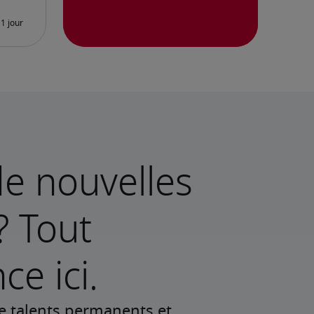
e nouvelles
? Tout
e ici.
e talents permanents et 