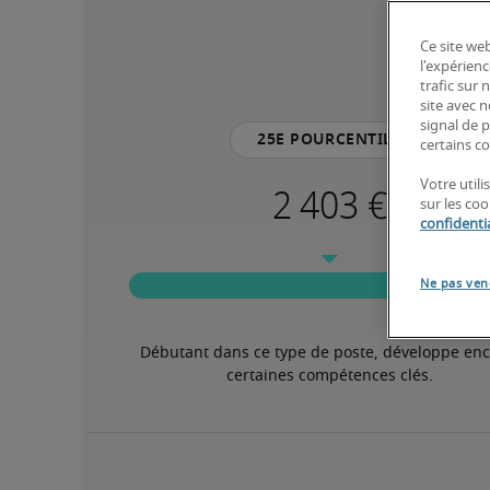
Ce site web
l'expérienc
trafic sur
site avec 
signal de p
25e pourcentile
certains co
Votre util
sur les co
confidentia
Ne pas ven
Débutant dans ce type de poste, développe enc
certaines compétences clés.