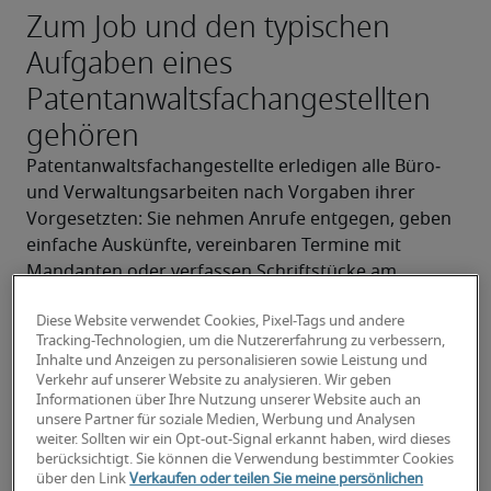
Zum Job und den typischen
Aufgaben eines
Patentanwaltsfachangestellten
gehören
Patentanwaltsfachangestellte erledigen alle Büro­ 
und Verwaltungsarbeiten nach Vorgaben ihrer 
Vorgesetzten: Sie nehmen Anrufe entgegen, geben 
einfache Auskünfte, vereinbaren Termine mit 
Mandanten oder verfassen Schriftstücke am 
Computer. Sie achten darauf, dass Fristen 
Diese Website verwendet Cookies, Pixel-Tags und andere
eingehalten werden und Gebühren bezahlt werden. 
Tracking-Technologien, um die Nutzererfahrung zu verbessern,
Sie erstellen Anträge für Patent-, Warenzeichen­, 
Inhalte und Anzeigen zu personalisieren sowie Leistung und
oder Gebrauchsmusteranmeldungen und werten 
Verkehr auf unserer Website zu analysieren. Wir geben
Informationen über Ihre Nutzung unserer Website auch an
neu angemeldete gewerbliche Schutzrechte, 
unsere Partner für soziale Medien, Werbung und Analysen
Veröffentlichungen und Eintragungen aus. Erledigte 
weiter. Sollten wir ein Opt-out-Signal erkannt haben, wird dieses
Geschäftsvorgänge archivieren sie und machen sie 
berücksichtigt. Sie können die Verwendung bestimmter Cookies
über den Link
Verkaufen oder teilen Sie meine persönlichen
so für spätere Recherchen zugänglich. 