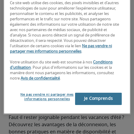
Ce site web utilise des cookies, des pixels invisibles et d'autres
technologies de suivi pour améliorer l'expérience utilisateur,
personnaliser le contenu et les publicités, et analyser les
performances et le trafic sur notre site. Nous partageons
également des informations sur votre utilisation de notre site
Carrière durable en Belgique : 5 étapes pour
avec nos partenaires de médias sociaux, de publicité et
booster votre employabilité
d'analyse. Si nous avons détecté un signal de préférence de
désactivation, il sera respecté. Vous pouvez désactiver
Développement de carrière
l'utilisation de certains cookies via le lien
Ne pas vendre ni
Construisez une carrière durable en Belgique grâce
partager mes informations personnelles
.
à 5 étapes concrètes. Développez vos
Votre utilisation du site web est soumise à nos
Conditions
compétences, votre employabilité et restez
d'utilisation
. Pour plus d'informations sur les cookies et la
compétitif sur le marché de l’emploi.
manière dont nous partageons les informations, consultez
notre
Avis de confidentialité
.
ROBERT HALF
Travailler pendant les vacances d'été :
Ne pas vendre ni partager mes
Je Comprends
informations personnelles
bonne ou mauvaise idée ?
Développement de carrière
Faut-il rester joignable pendant les vacances d’été ?
Découvrez les avantages de la déconnexion, les
bonnes pratiques en matière de disponibilité et