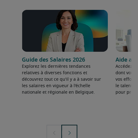
Guide des Salaires 2026
Aide au
Explorez les dernières tendances
Accédez au
relatives à diverses fonctions et
dont vous 
découvrez tout ce qu'il y a à savoir sur
vos effort
les salaires en vigueur à l'échelle
le talent d
nationale et régionale en Belgique.
pour prosp