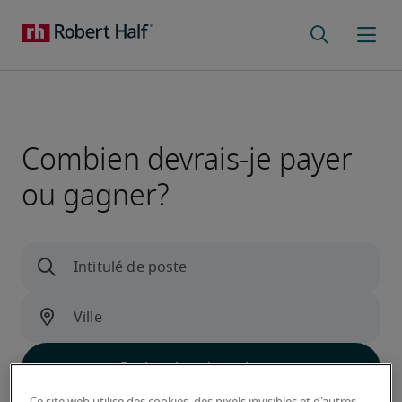
Combien devrais-je payer
ou gagner?