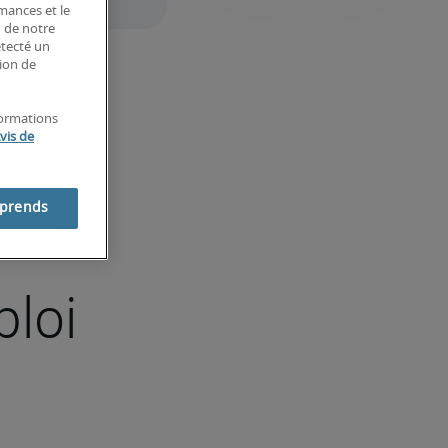
rmances et le
n de notre
étecté un
tion de
formations
vis de
mprends
ploi