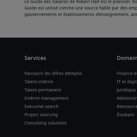
Le Guide des Salaires de Robert Half est le pionnier. N
Guide est utilisé comme une source fiable par des empl
gouvernements et établissements d’enseignement, ains
Parcourir les offres d’emploi
Finance e
Talent intérim
IT et digit
Talent permanent
Juridique
Intérim management
Administra
Executive search
Ressourc
Project sourcing
Étudiant
Consulting solutions