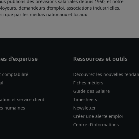
ous publions des prévisions salariales depuis 1950, et notre 
oyeurs, demandeurs d’emploi, associations industrielles, 
i que par les médias nationaux et locaux.
t comptabilité
Découvrez les nouvelles tenda
al
Fiches métiers
Guide des Salaire
tion et service client
Timesheets
es humaines
Newsletter
Créer une alerte emploi
Centre d'informations