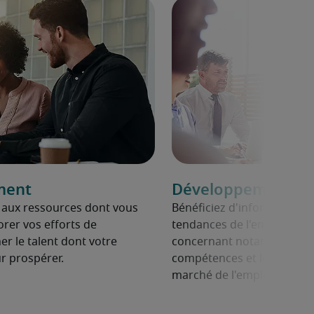
ment
Développement de 
t aux ressources dont vous
Bénéficiez d'informations m
rer vos efforts de
tendances de l'emploi dans 
r le talent dont votre
concernant notamment les s
r prospérer.
compétences et les change
marché de l'emploi.