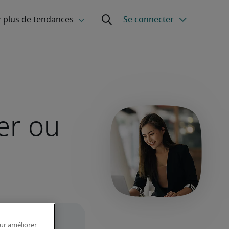
er ou
our améliorer