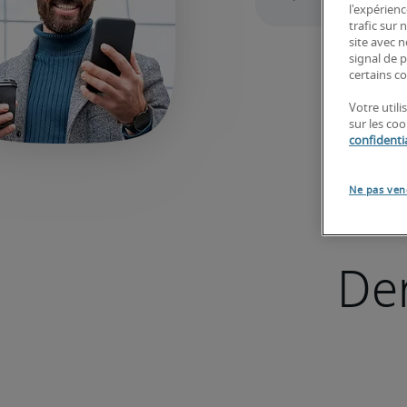
l'expérienc
trafic sur
site avec 
signal de p
certains co
Votre util
sur les co
confidentia
Ne pas ven
Der