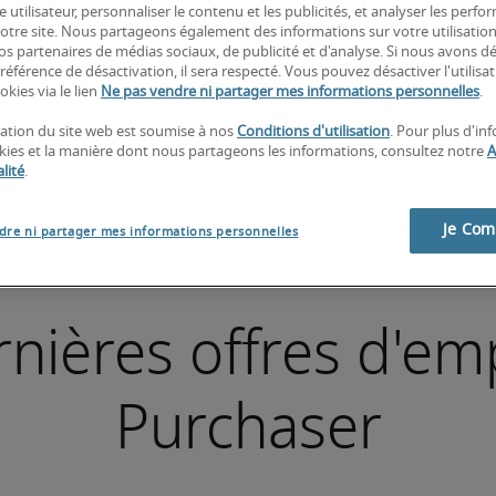
e utilisateur, personnaliser le contenu et les publicités, et analyser les perfo
 notre site. Nous partageons également des informations sur votre utilisatio
nos partenaires de médias sociaux, de publicité et d'analyse. Si nous avons d
référence de désactivation, il sera respecté. Vous pouvez désactiver l'utilisa
okies via le lien
Ne pas vendre ni partager mes informations personnelles
.
isation du site web est soumise à nos
Conditions d'utilisation
. Pour plus d'in
okies et la manière dont nous partageons les informations, consultez notre
A
lité
.
Je Co
dre ni partager mes informations personnelles
nières offres d'em
Purchaser