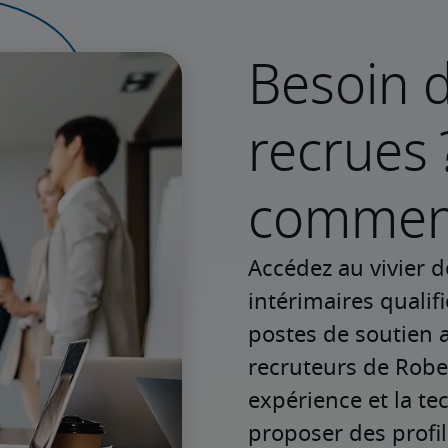
Besoin d
recrues 
commenc
Accédez au vivier d
intérimaires qualif
postes de soutien a
recruteurs de Rober
expérience et la te
proposer des profi