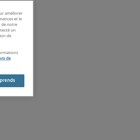
our améliorer
rmances et le
n de notre
étecté un
tion de
formations
vis de
mprends