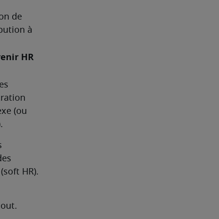
on de 
ution à 
enir HR 
s 
ation 
xe (ou 
.
 
es 
(soft HR).
tout.