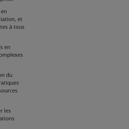
en 
ation, et 
tes à tous 
s en 
complexes 
n du 
ratiques 
ources 
 les 
tions 