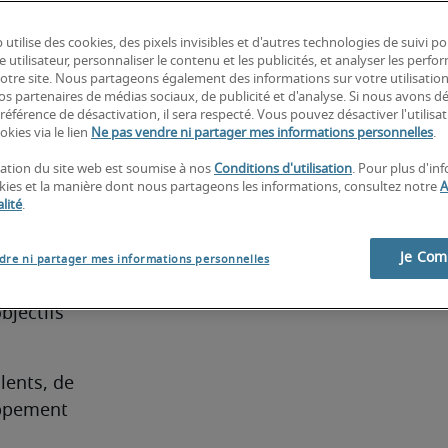
n de la 
 des 
 utilise des cookies, des pixels invisibles et d'autres technologies de suivi p
e utilisateur, personnaliser le contenu et les publicités, et analyser les perfo
 du 
 notre site. Nous partageons également des informations sur votre utilisatio
ec les 
nos partenaires de médias sociaux, de publicité et d'analyse. Si nous avons d
référence de désactivation, il sera respecté. Vous pouvez désactiver l'utilisa
tégies 
okies via le lien
Ne pas vendre ni partager mes informations personnelles
.
favoriser 
isation du site web est soumise à nos
Conditions d'utilisation
. Pour plus d'in
okies et la manière dont nous partageons les informations, consultez notre
A
 Business 
lité
.
Je Co
dre ni partager mes informations personnelles
 œuvre 
jectifs 
ents, de 
oppement 