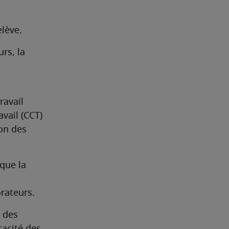
 
elève.
rs, la 
avail 
vail (CCT) 
on des 
que la 
orateurs.
 des 