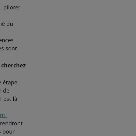
piloter 
é du 
ences 
s sont 
 cherchez 
 étape 
 de 
 est là 
nt 
rendront 
 pour 