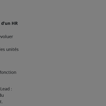
 d’un HR 
voluer 
es unités 
fonction 
ead : 
u 
t.