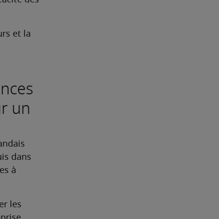
acité des 
s et la 
ences
ur un
andais 
is dans 
s à 
r les 
eprise.